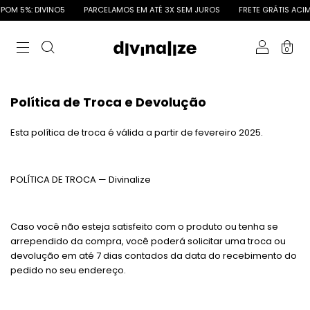
M 5%: DIVINO5
PARCELAMOS EM ATÉ 3X SEM JUROS
FRETE GRÁTIS ACIMA 
0
Política de Troca e Devolução
Esta política de troca é válida a partir de fevereiro 2025.
POLÍTICA DE TROCA — Divinalize
Caso você não esteja satisfeito com o produto ou tenha se
arrependido da compra, você poderá solicitar uma troca ou
devolução em até 7 dias contados da data do recebimento do
pedido no seu endereço.